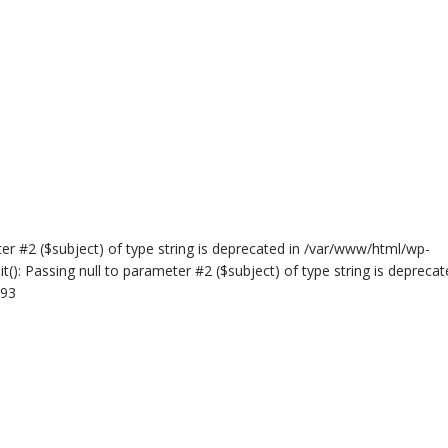
er #2 ($subject) of type string is deprecated in /var/www/html/wp-
(): Passing null to parameter #2 ($subject) of type string is deprecat
493