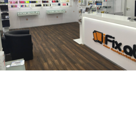
iFix ist Ihr Ansprechpartner falls es um eine schnelle und
fachgerechte iPhone Reparatur geht. Ganz egal ob iPhone
Stummstalter Reparatur, iPhone Frontkamera Reparatur,
iPhone Home button Reparatur, iPhone Kameraglas
Reparatur, iPhone Backcover Reparatur, iPhone Ein/ Aus-
Schalter Reparatur, iPhone Wasserschaden Reparatur,