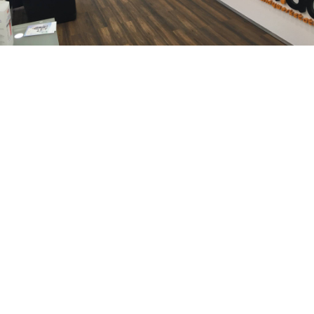
iPhone 7 Akku tauschen iFix ist Ihr Ansprechpartner falls es
um eine schnelle und fachgerechte iPhone Reparatur geht.
Ganz egal ob iPhone Stummstalter Reparatur, iPhone
Frontkamera Reparatur, iPhone Home button Reparatur,
iPhone Kameraglas Reparatur, iPhone Backcover
Reparatur, iPhone Ein/ Aus-Schalter Reparatur, iPhone
Wasserschaden Reparatur, iPhone Software Reparatur.