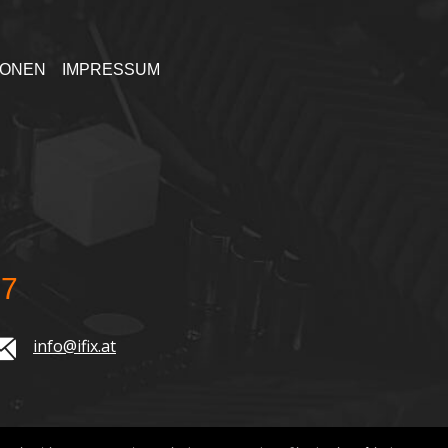
IONEN
IMPRESSUM
77
info@ifix.at