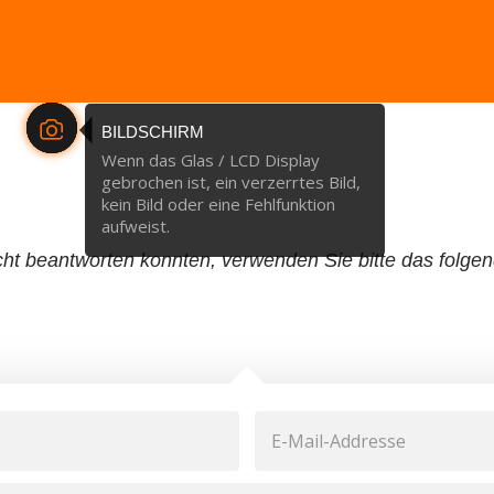
BILDSCHIRM
Wenn das Glas / LCD Display
gebrochen ist, ein verzerrtes Bild,
kein Bild oder eine Fehlfunktion
aufweist.
ht beantworten konnten, verwenden Sie bitte das folgend