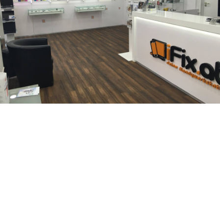
iFix ist Ihr Ansprechpartner falls es um eine schnelle und
fachgerechte iPhone Reparatur geht. Ganz egal ob iPhone
Stummstalter Reparatur, iPhone Frontkamera Reparatur,
iPhone Home button Reparatur, iPhone Kameraglas
Reparatur, iPhone Backcover Reparatur, iPhone Ein/ Aus-
Schalter Reparatur, iPhone Wasserschaden Reparatur,
iPhone Software Reparatur. Gerade hochwertige iPhones