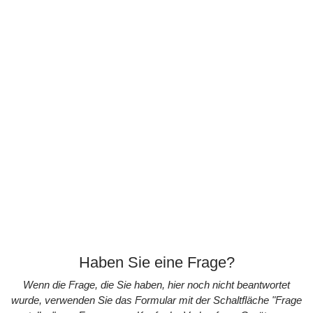
wie das iPhone iPhone 6, iPhone 6s, iPhone SE, iPhone 7,
iPhone 8, iPhone X, iPhone Xs müssen von erfahrenen
Techniker behandelt werden. Ganz egal ob es sich um
einen Softwarefehler oder Display Reparatur –
Kleinigkeiten könnten dafür Sorgen das Ihr Handy
nachhaltig beschädigt wird. Aus diesem Grund sind wir
gerade in der iPhone und iPad Technik bestens geschult,
weshalb kein Problem zu groß sein wird. Wir freuen uns auf
ihr kommen.
Haben Sie eine Frage?
Wenn die Frage, die Sie haben, hier noch nicht beantwortet
wurde, verwenden Sie das Formular mit der Schaltfläche "Frage