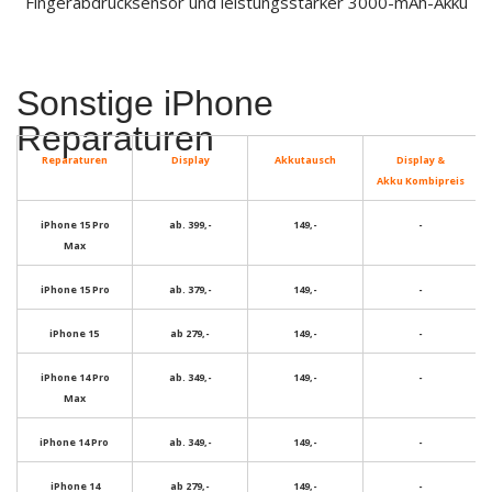
Fingerabdrucksensor und leistungsstarker 3000-mAh-Akku
Sonstige iPhone
Reparaturen
Reparaturen
Display
Akkutausch
Display &
Akku
Kombipreis
iPhone 15 Pro
ab. 399,-
149,-
-
Max
iPhone 15 Pro
ab. 379,-
149,-
-
iPhone 15
ab 279,-
149,-
-
iPhone 14 Pro
ab. 349,-
149,-
-
Max
iPhone 14 Pro
ab. 349,-
149,-
-
iPhone 14
ab 279,-
149,-
-