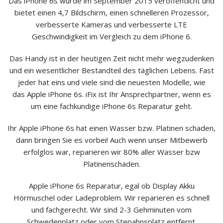
Das iPhone 6s wurde im September 2015 veröffentlicht und
bietet einen 4,7 Bildschirm, einen schnelleren Prozessor,
verbesserte Kameras und verbesserte LTE
Geschwindigkeit im Vergleich zu dem iPhone 6.
Das Handy ist in der heutigen Zeit nicht mehr wegzudenken
und ein wesentlicher Bestandteil des täglichen Lebens. Fast
jeder hat eins und viele sind die neuesten Modelle, wie
das
Apple
iPhone 6s. iFix ist Ihr Ansprechpartner, wenn es
um eine fachkundige iPhone 6s Reparatur geht.
Ihr Apple iPhone 6s hat einen Wasser bzw. Platinen schaden,
dann bringen Sie es vorbei! Auch wenn unser Mitbewerb
erfolglos war, reparieren wir 80% aller Wasser bzw
Platinenschäden.
Apple iPhone 6s Reparatur, egal ob Display Akku
Hörmuschel oder Ladeproblem. Wir reparieren es schnell
und fachgerecht. Wir sind 2-3 Gehminuten vom
Schwedenplatz oder vom Stepahnsplatz entfernt.