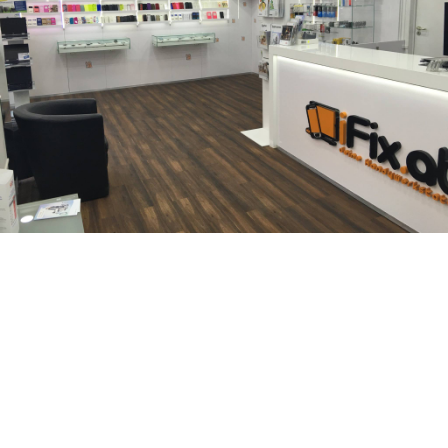
iFix ist Ihr Ansprechpartner falls es um eine schnelle und
fachgerechte iPhone Reparatur geht. Ganz egal ob iPhone
Stummstalter Reparatur, iPhone Frontkamera Reparatur,
iPhone Home button Reparatur, iPhone Kameraglas
Reparatur, iPhone Backcover Reparatur, iPhone Ein/ Aus-
Schalter Reparatur, iPhone Wasserschaden Reparatur,