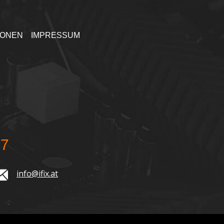
IONEN
IMPRESSUM
77
info@ifix.at