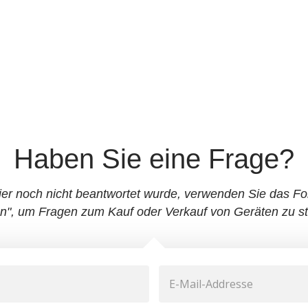
Wir beginnen sofort mit der Arbeit an
Ihrem Gerät und können stolz darauf
sein, dass die meisten Reparaturen in
weniger als 4 Stunden abgeschlossen
sind.
Haben Sie eine Frage?
ier noch nicht beantwortet wurde, verwenden Sie das For
en", um Fragen zum Kauf oder Verkauf von Geräten zu st