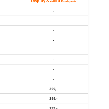
Display & Akku
Kombipreis
-
-
-
-
-
-
-
-
399,-
399,-
399
,-