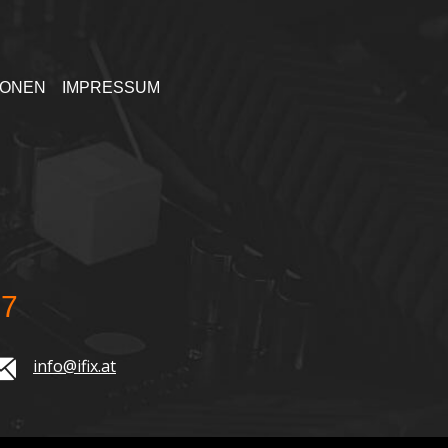
IONEN
IMPRESSUM
77
info@ifix.at