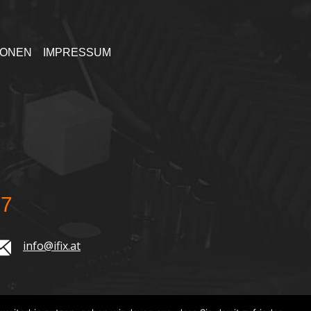
IONEN
IMPRESSUM
77
info@ifix.at