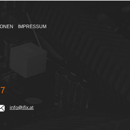
IONEN
IMPRESSUM
77
info@ifix.at