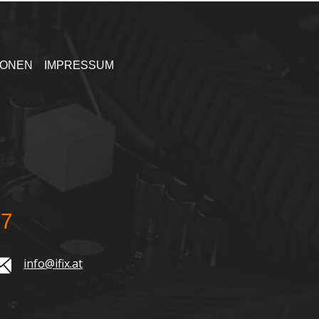
IONEN
IMPRESSUM
77
info@ifix.at