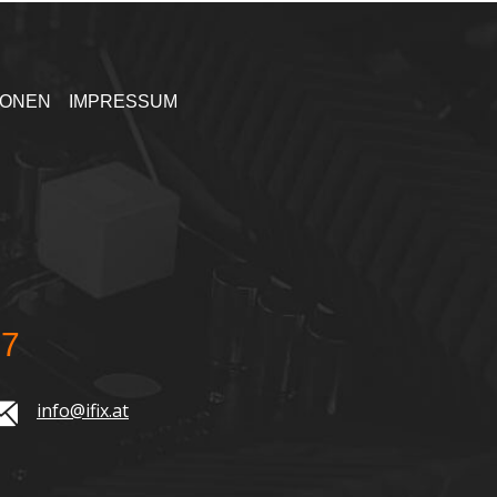
IONEN
IMPRESSUM
77
info@ifix.at